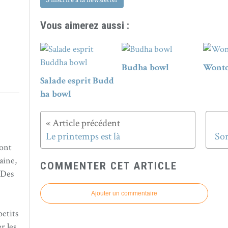
Vous aimerez aussi :
Budha bowl
Wont
Salade esprit Budd
ha bowl
Le printemps est là
Sor
sont
aine,
COMMENTER CET ARTICLE
 Des
Ajouter un commentaire
petits
r les