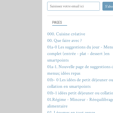
PAGES
000. Cuisine créative
00. Que faire avec ?
01a-0 Les suggestions du jour - Men
complet (entrée - plat - dessert )en
smartpoints
01a-1. Nouvelle page de suggestions 
menus; idées repas
01b- 0 Les idées de petit déjeuner o
collation en smartpoints
01b-1 idées petit déjeuner ou collati
01.Régime - Minceur - Réequilibrag
alimentaire
02. Légumes en tout genre