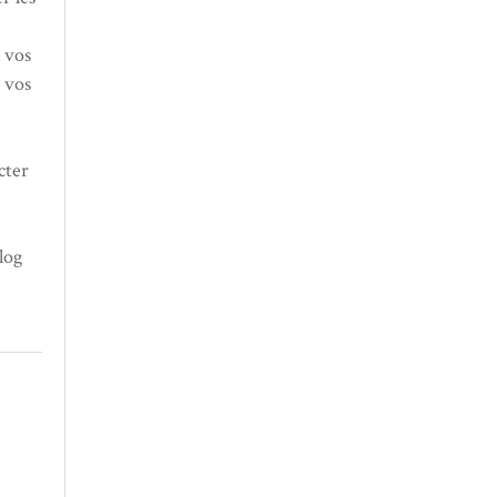
 vos
 vos
cter
n
log