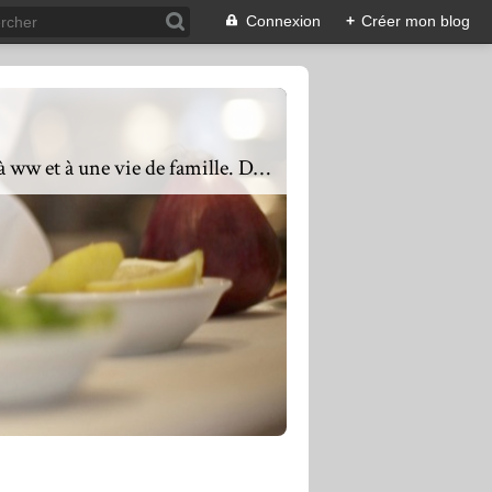
Connexion
+
Créer mon blog
Présente depuis 2011, mes objectifs sont de proposer une cuisine équilibrée, saine, adaptée à ww et à une vie de famille. Des recettes faciles ou complexes mais toujours avec du goût. De l'entrée au dessert en passant également par les petits déjeuners, mon mot d'ordre est varier les plaisirs, les saveurs, les textures et les couleurs. Une assiette colorée mettra vos yeux en appétit, les saveurs mettront vos papilles en éveil. Si vous avez des questions, ou que vous souhaitez un partenariat : n'hésitez pas à me contacter via l'adresse mail : lacuisinequotidienne@laposte.net en précisant dans l'objet de votre mail blog Lacuisinequotidienne partenariat ou questions.