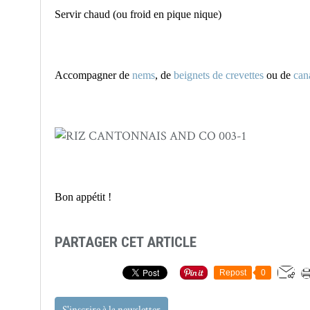
Servir chaud (ou froid en pique nique)
Accompagner de
nems
, de
beignets de crevettes
ou de
can
Bon appétit !
PARTAGER CET ARTICLE
Repost
0
S'inscrire à la newsletter