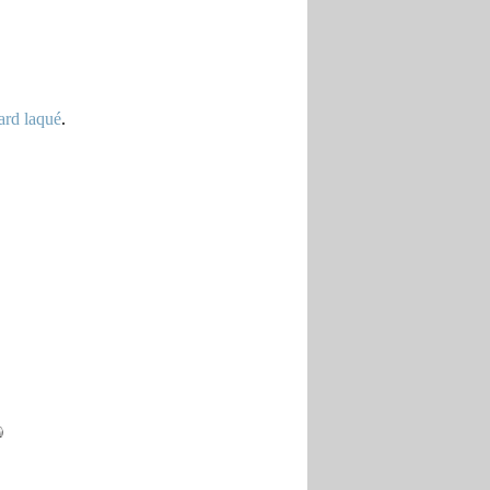
ard laqué
.