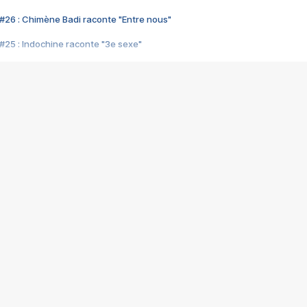
#26 : Chimène Badi raconte "Entre nous"
#25 : Indochine raconte "3e sexe"
#24 : Zaho raconte "C'est chelou"
#23 : Patrick Bruel raconte "Au café des délices"
#22 : Kyo raconte "Le chemin"
#21 : Nolwenn Leroy raconte "Cassé"
#20 : Patrick Hernandez raconte "Born to be alive"
#19 : Lorie raconte "Près de moi"
#18 : Michael Jones raconte "A nos actes manqués" (avec Jean-Jacque
#17 : Khaled raconte "Aïcha"
#16 : Corneille raconte "Parce qu'on vient de loin"
#15 : Indochine raconte "L'aventurier"