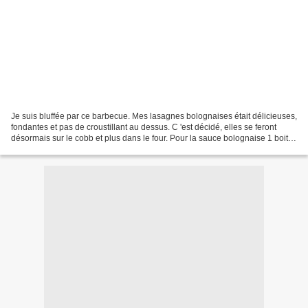
Je suis bluffée par ce barbecue. Mes lasagnes bolognaises était délicieuses,
fondantes et pas de croustillant au dessus. C 'est décidé, elles se feront
désormais sur le cobb et plus dans le four. Pour la sauce bolognaise 1 boite
de tomates 300g de viande...