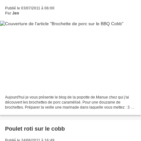
Publié le 03/07/2011 à 06:00
Par
Jen
Aujourd'hui je vous présente le blog de la popotte de Manue chez qui j'ai
découvert les brochettes de porc caramélisé. Pour une douzaine de
brochettes. Préparer la veille une marinade dans laquelle vous mettez : 3 CS
de jus de citron 4 CS de sauce soja...
Poulet roti sur le cobb
Publié le 24/06/2011 à 16:49