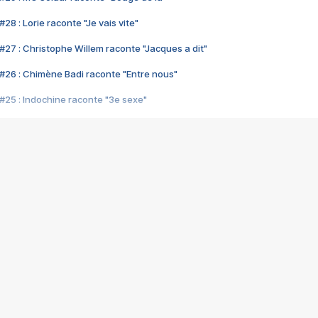
28 : Lorie raconte "Je vais vite"
#27 : Christophe Willem raconte "Jacques a dit"
#26 : Chimène Badi raconte "Entre nous"
#25 : Indochine raconte "3e sexe"
#24 : Zaho raconte "C'est chelou"
#23 : Patrick Bruel raconte "Au café des délices"
#22 : Kyo raconte "Le chemin"
#21 : Nolwenn Leroy raconte "Cassé"
#20 : Patrick Hernandez raconte "Born to be alive"
#19 : Lorie raconte "Près de moi"
#18 : Michael Jones raconte "A nos actes manqués" (avec Jean-Jacque
#17 : Khaled raconte "Aïcha"