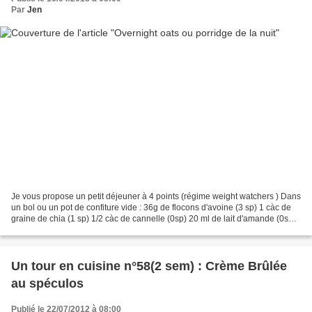
Par
Jen
Je vous propose un petit déjeuner à 4 points (régime weight watchers ) Dans
un bol ou un pot de confiture vide : 36g de flocons d'avoine (3 sp) 1 càc de
graine de chia (1 sp) 1/2 càc de cannelle (0sp) 20 ml de lait d'amande (0sp)
1 yaourt nature (0sp)...
Un tour en cuisine n°58(2 sem) : Crème Brûlée
au spéculos
Publié le 22/07/2012 à 08:00