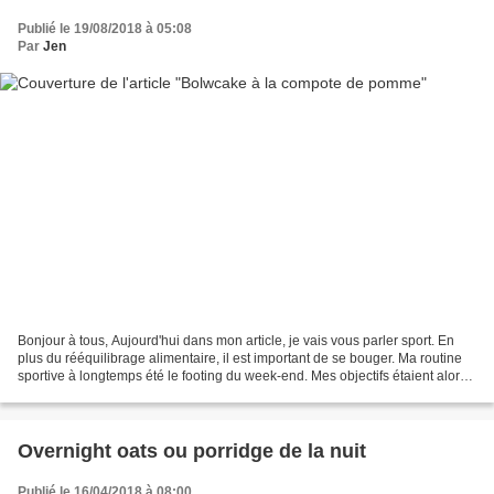
Publié le 19/08/2018 à 05:08
Par
Jen
Bonjour à tous, Aujourd'hui dans mon article, je vais vous parler sport. En
plus du rééquilibrage alimentaire, il est important de se bouger. Ma routine
sportive à longtemps été le footing du week-end. Mes objectifs étaient alors
de faire tjrs mieux en...
Overnight oats ou porridge de la nuit
Publié le 16/04/2018 à 08:00