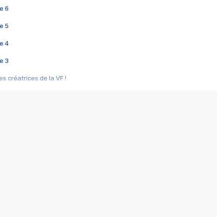
e 6
e 5
e 4
e 3
s créatrices de la VF !
e 2
e 1
e Mektoub My Love arrive enfin ! Rencontre avec Shaïn Boumedine et Sal
i : après Toni en famille
elle réalise le bouleversant Dites lui que je l'aime
ais ! Rencontre autour de Vie privée de Rebecca Zlotowski
 de Marguerite, Grave... Rencontre avec Ella Rumpf