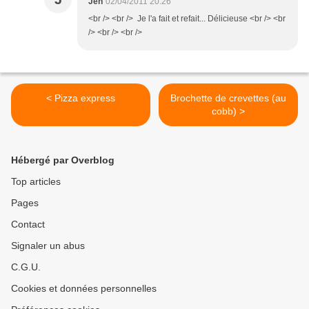
Jen
02/04/2011 20:26
<br /> <br /> Je l'a fait et refait... Délicieuse <br /> <br
/> <br /> <br />
< Pizza express
Brochette de crevettes (au
cobb) >
Hébergé par Overblog
Top articles
Pages
Contact
Signaler un abus
C.G.U.
Cookies et données personnelles