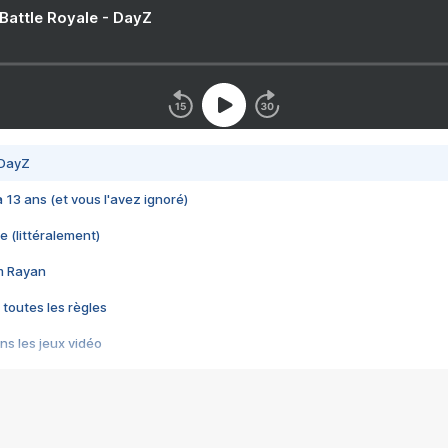
 Battle Royale - DayZ
 DayZ
 a 13 ans (et vous l'avez ignoré)
e (littéralement)
im Rayan
 toutes les règles
s les jeux vidéo
us choquant de Rockstar ? - Le scandale BULLY
e plus moche de Steam