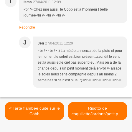
I
Isma
27/04/2011 12:09
<br /> Chez moi aussi, le Cobb est à l'honneur ! belle
journée<br /> <br /> <br />
Répondre
J
Jen
27/04/2011 12:29
<br /> <br /> :) La météo annoncait de la pluie et pour
le moment le soleil est bien présent...ceci dit le vent
est là aussi et le ciel pas super bleu. Mais on a de la
chance depuis un petit moment déjà en<br /> alsace
le soleil nous tiens compagnie depuis au moins 2
semaines si ce n'est plus ! :)<br /> <br /> <br /> <br />
< Tarte flambée cuite sur le
Risotto de
Cobb
coquillette/lardons/petit pois
>