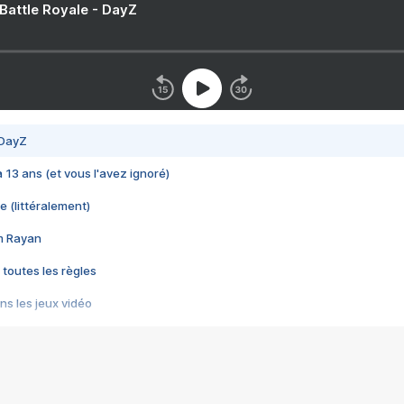
 Battle Royale - DayZ
 DayZ
 a 13 ans (et vous l'avez ignoré)
e (littéralement)
im Rayan
 toutes les règles
s les jeux vidéo
us choquant de Rockstar ? - Le scandale BULLY
e plus moche de Steam
du RÊVE tourne au CAUCHEMAR