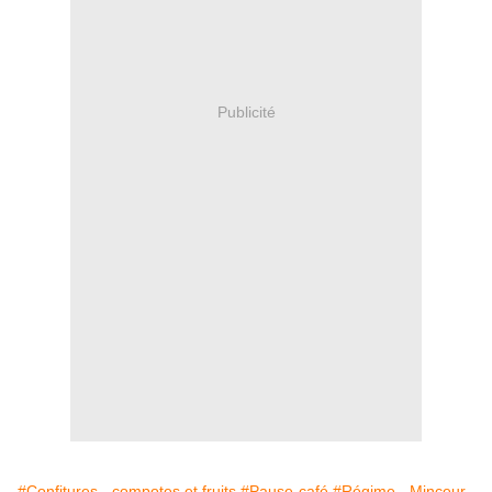
Publicité
#Confitures - compotes et fruits
#Pause-café
#Régime - Minceur