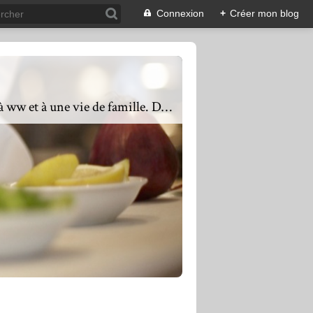
Connexion
+
Créer mon blog
Présente depuis 2011, mes objectifs sont de proposer une cuisine équilibrée, saine, adaptée à ww et à une vie de famille. Des recettes faciles ou complexes mais toujours avec du goût. De l'entrée au dessert en passant également par les petits déjeuners, mon mot d'ordre est varier les plaisirs, les saveurs, les textures et les couleurs. Une assiette colorée mettra vos yeux en appétit, les saveurs mettront vos papilles en éveil. Si vous avez des questions, ou que vous souhaitez un partenariat : n'hésitez pas à me contacter via l'adresse mail : lacuisinequotidienne@laposte.net en précisant dans l'objet de votre mail blog Lacuisinequotidienne partenariat ou questions.