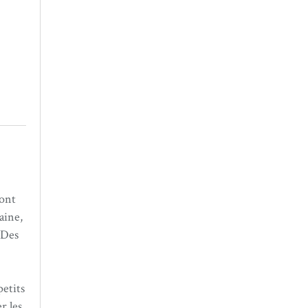
sont
aine,
 Des
petits
r les