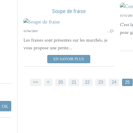
Soupe de fraise
15/11/201
C'est l
11/06/2011
…
pour ga
Les fraises sont présentes sur les marchés, je
vous propose une petite...
EN SAVOIR PLUS
10
<<
<
20
21
22
23
24
25