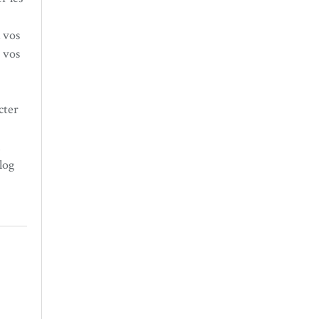
 vos
 vos
cter
n
log