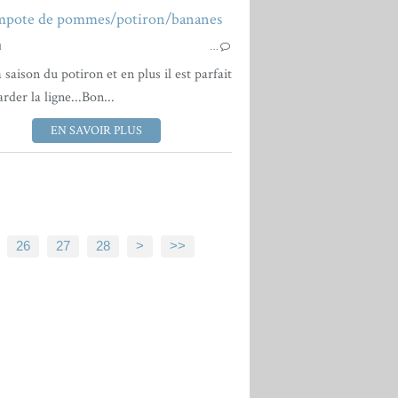
CONFITURES - COMP
1
…
a saison du potiron et en plus il est parfait
CONFITURES - COMPOTES ET FRUITS
rder la ligne...Bon...
EN SAVOIR PLUS
26
27
28
>
>>