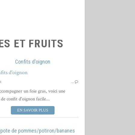
S ET FRUITS
Confits d'oignon
CONFITURES - COMP
1
…
CONFITURES - COMPOTES ET FRUITS
ccompagner un foie gras, voici une
 de confit d'oignon facile...
EN SAVOIR PLUS
pote de pommes/potiron/bananes