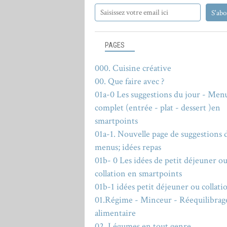
PAGES
000. Cuisine créative
00. Que faire avec ?
01a-0 Les suggestions du jour - Men
complet (entrée - plat - dessert )en
smartpoints
01a-1. Nouvelle page de suggestions 
menus; idées repas
01b- 0 Les idées de petit déjeuner o
collation en smartpoints
01b-1 idées petit déjeuner ou collati
01.Régime - Minceur - Réequilibrag
alimentaire
02. Légumes en tout genre