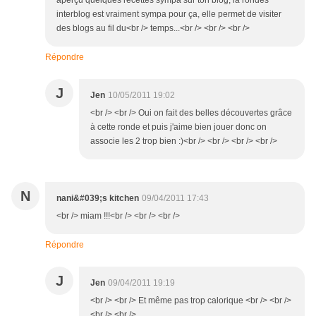
aperçu quelques recettes sympa sur ton blog, la rondes
interblog est vraiment sympa pour ça, elle permet de visiter
des blogs au fil du<br /> temps...<br /> <br /> <br />
Répondre
J
Jen
10/05/2011 19:02
<br /> <br /> Oui on fait des belles découvertes grâce
à cette ronde et puis j'aime bien jouer donc on
associe les 2 trop bien :)<br /> <br /> <br /> <br />
N
nani&#039;s kitchen
09/04/2011 17:43
<br /> miam !!!<br /> <br /> <br />
Répondre
J
Jen
09/04/2011 19:19
<br /> <br /> Et même pas trop calorique <br /> <br />
<br /> <br />