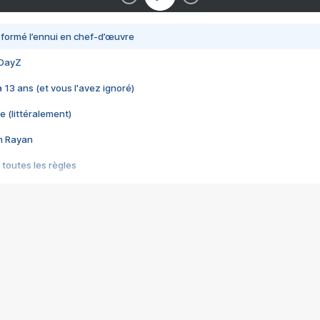
nsformé l’ennui en chef-d’œuvre
 DayZ
 a 13 ans (et vous l'avez ignoré)
e (littéralement)
im Rayan
 toutes les règles
s les jeux vidéo
us choquant de Rockstar ? - Le scandale BULLY
e plus moche de Steam
du RÊVE tourne au CAUCHEMAR
pendant 8 heures
it… à tort