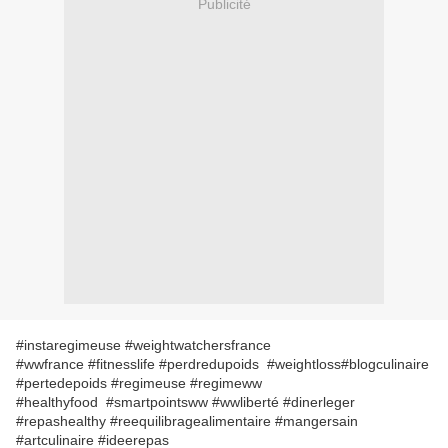
Publicité
#instaregimeuse #weightwatchersfrance
#wwfrance #fitnesslife #perdredupoids #weightloss#blogculinaire
#pertedepoids #regimeuse #regimeww
#healthyfood #smartpointsww #wwliberté #dinerleger
#repashealthy #reequilibragealimentaire #mangersain
#artculinaire #ideerepas