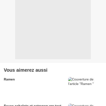
Vous aimerez aussi
Ramen
Sauce echalote et estragon ww test