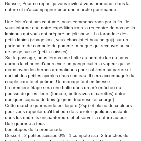
Bonsoir, Pour ce repas, je vous invite à vous promener dans la
nature et m'accompagner pour une marche gourmande.
Une fois n'est pas coutume, nous commencerons par la fin. Je
vous informe que notre expédition ira a la rencontre de nos petits
lapinous qui vous ont préparé un joli show : La farandole des
petits lapins (visage kaki, yeux chocolat et bouche goji) sur un
partenaire de compote de pomme- mangue qui recouvre un sol
de neige suisse (petits-suisses)
Sur le passage, nous ferons une halte au bord du lac où nous
aurons la chance d'apercevoir un panga cuit à la vapeur qui se
marie avec des herbes aromatiques pour sublimer sa parure et
qui fait des petites spirales dans son eau. Il sera accompagné du
couple carotte et potiron. Un mariage tout en finesse.
La première étape sera une halte dans un pré (mâche) où
pousse de jolies fleurs (tomate, betteraves et carottes) entre
quelques copeau de bois (pignon, tournesol et courge)
Cette marche gourmande est légère (2sp) et pleine de couleurs
pour vous rappeler qu'il fait bon de s'arrêter quelques instants
dans les endroits enchantereurs et observer la nature autour...
Belle journée à tous.
Les étapes de la promenade :
Dessert : 2 petites suisses 0% - 1 compote ssa- 2 tranches de