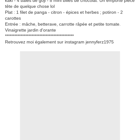
kaki - 4 baies de goji - 8 mini billes de chocolat. Un emporte pièce
tête de quelque chose lol
Plat : 1 filet de panga - citron - épices et herbes ; potiron - 2
carottes
Entrée : mâche, betterave, carrotte râpée et petite tomate.
Vinaigrette jardin d'orante
********************************************
Retrouvez moi également sur instagram jennyferz1975