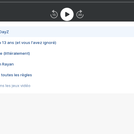
 DayZ
 a 13 ans (et vous l'avez ignoré)
e (littéralement)
im Rayan
 toutes les règles
s les jeux vidéo
us choquant de Rockstar ? - Le scandale BULLY
e plus moche de Steam
du RÊVE tourne au CAUCHEMAR
pendant 8 heures