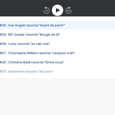
#30 : Eve Angeli raconte "Avant de partir"
#29 : MC Solaar raconte "Bouge de là"
28 : Lorie raconte "Je vais vite"
#27 : Christophe Willem raconte "Jacques a dit"
#26 : Chimène Badi raconte "Entre nous"
#25 : Indochine raconte "3e sexe"
#24 : Zaho raconte "C'est chelou"
#23 : Patrick Bruel raconte "Au café des délices"
#22 : Kyo raconte "Le chemin"
#21 : Nolwenn Leroy raconte "Cassé"