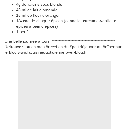
4g de raisins secs blonds
45 ml de lait d'amande
15 ml de fleur d'oranger
1/4 càc de chaque épices (cannelle, curcuma-vanille et
épices à pain d'épices)
1 oeuf
Une belle journée à tous. ********************************************
Retrouvez toutes mes #recettes du #petitdéjeuner au #dîner sur
le blog www.lacuisinequotidienne.over-blog.fr