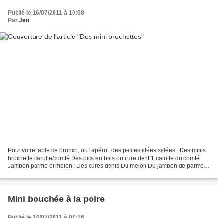
Publié le 16/07/2011 à 10:08
Par
Jen
Pour votre table de brunch, ou l'apéro...des petites idées salées : Des minis
brochette carotte/comté Des pics en bois ou cure dent 1 carotte du comté
Jambon parme et melon : Des cures dents Du melon Du jambon de parme
Des sucettes de concombre: Des cures...
Mini bouchée à la poire
Publié le 14/07/2011 à 07:16