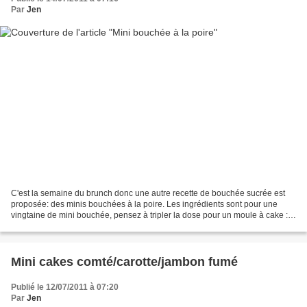
Par
Jen
C'est la semaine du brunch donc une autre recette de bouchée sucrée est
proposée: des minis bouchées à la poire. Les ingrédients sont pour une
vingtaine de mini bouchée, pensez à tripler la dose pour un moule à cake :)
1 oeuf 1 grosse càs de fromage blanc...
Mini cakes comté/carotte/jambon fumé
Publié le 12/07/2011 à 07:20
Par
Jen