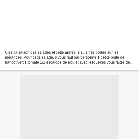
C'est la saison des salades et cette année je suis très portée sur les
mélanges. Pour cette salade, il vous faut par personne 1 petite boite de
haricot vert 1 tomate 1/2 escalope de poulet avec lesquelles vous faites des
nuggets. 1/2 boule de mozzarela...