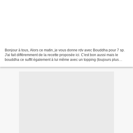
Bonjour à tous, Alors ce matin, je vous donne rdv avec Bouddha pour 7 sp.
J'ai fait différemment de la recette proposée ici. C'est bon aussi mais le
bouddha ce suffit également à lui même avec un topping (toujours plus
beau). Dans mon bol ce matin : 24g...