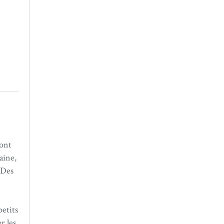
sont
aine,
 Des
petits
r les