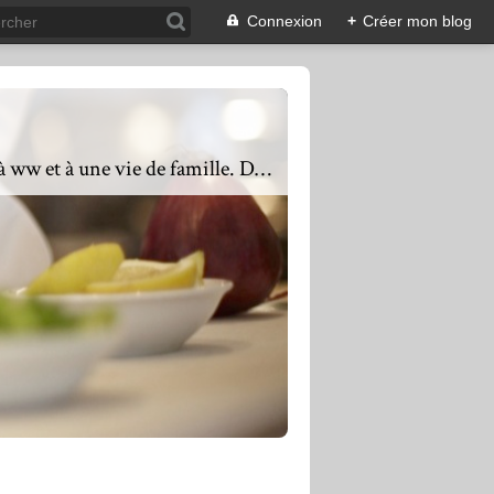
Connexion
+
Créer mon blog
Présente depuis 2011, mes objectifs sont de proposer une cuisine équilibrée, saine, adaptée à ww et à une vie de famille. Des recettes faciles ou complexes mais toujours avec du goût. De l'entrée au dessert en passant également par les petits déjeuners, mon mot d'ordre est varier les plaisirs, les saveurs, les textures et les couleurs. Une assiette colorée mettra vos yeux en appétit, les saveurs mettront vos papilles en éveil. Si vous avez des questions, ou que vous souhaitez un partenariat : n'hésitez pas à me contacter via l'adresse mail : lacuisinequotidienne@laposte.net en précisant dans l'objet de votre mail blog Lacuisinequotidienne partenariat ou questions.