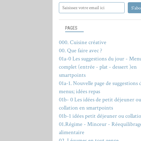
PAGES
000. Cuisine créative
00. Que faire avec ?
01a-0 Les suggestions du jour - Men
complet (entrée - plat - dessert )en
smartpoints
01a-1. Nouvelle page de suggestions 
menus; idées repas
01b- 0 Les idées de petit déjeuner o
collation en smartpoints
01b-1 idées petit déjeuner ou collati
01.Régime - Minceur - Réequilibrag
alimentaire
02. Légumes en tout genre