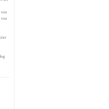
 vos
 vos
cter
n
log