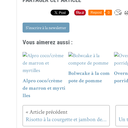
Repost
0
S'inscrire à la newsletter
Vous aimerez aussi :
Bolwcake à la com
Overn
Alpro coco/crème
pote de pomme
porrid
de marron et myrti
lles
Risotto à la courgette et jambon de poulet