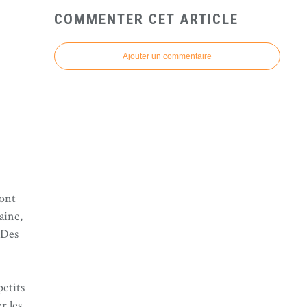
COMMENTER CET ARTICLE
Ajouter un commentaire
sont
aine,
 Des
petits
r les