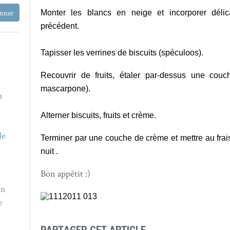
Monter les blancs en neige et incorporer déli
précédent.
Tapisser les verrines
de biscuits (spéculoos).
Recouvrir de fruits, étaler par-dessus une couc
mascarpone).
u
Alterner biscuits, fruits et crème.
de
Terminer par une couche de crème et mettre au fra
nuit .
u
Bon appétit :)
on
e
PARTAGER CET ARTICLE