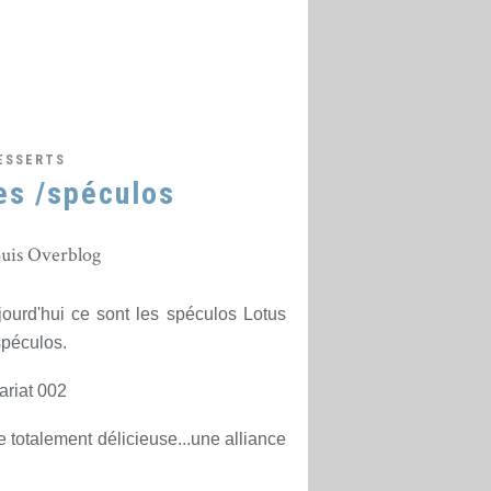
ESSERTS
es /spéculos
1
puis Overblog
jourd'hui ce sont les spéculos Lotus
/spéculos.
se totalement délicieuse...une alliance