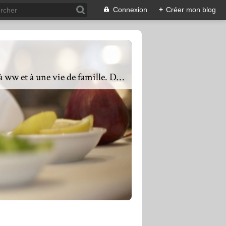
Connexion
+
Créer mon blog
Présente depuis 2011, mes objectifs sont de proposer une cuisine équilibrée, saine, adaptée à ww et à une vie de famille. Des recettes faciles ou complexes mais toujours avec du goût. De l'entrée au dessert en passant également par les petits déjeuners, mon mot d'ordre est varier les plaisirs, les saveurs, les textures et les couleurs. Une assiette colorée mettra vos yeux en appétit, les saveurs mettront vos papilles en éveil. Si vous avez des questions, ou que vous souhaitez un partenariat : n'hésitez pas à me contacter via l'adresse mail : lacuisinequotidienne@laposte.net en précisant dans l'objet de votre mail blog Lacuisinequotidienne partenariat ou questions.