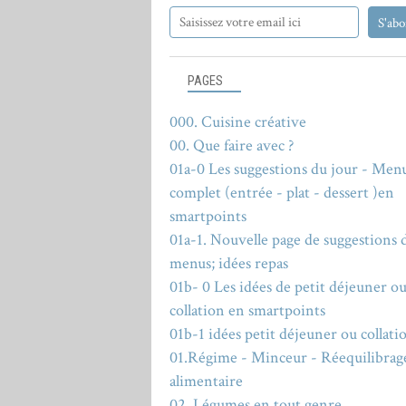
PAGES
000. Cuisine créative
00. Que faire avec ?
01a-0 Les suggestions du jour - Men
complet (entrée - plat - dessert )en
smartpoints
01a-1. Nouvelle page de suggestions 
menus; idées repas
01b- 0 Les idées de petit déjeuner o
collation en smartpoints
01b-1 idées petit déjeuner ou collati
01.Régime - Minceur - Réequilibrag
alimentaire
02. Légumes en tout genre