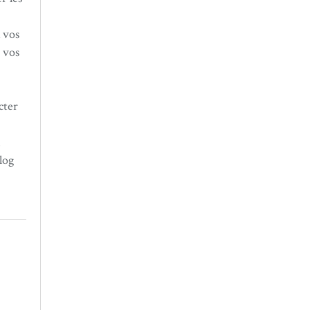
 vos
 vos
cter
n
log