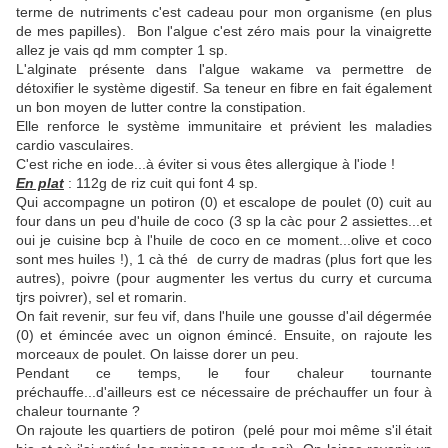
terme de nutriments c'est cadeau pour mon organisme (en plus
de mes papilles). Bon l'algue c'est zéro mais pour la vinaigrette
allez je vais qd mm compter 1 sp.
L'alginate présente dans l'algue wakame va permettre de
détoxifier le système digestif. Sa teneur en fibre en fait également
un bon moyen de lutter contre la constipation.
Elle renforce le système immunitaire et prévient les maladies
cardio vasculaires.
C'est riche en iode...à éviter si vous êtes allergique à l'iode !
En plat
: 112g de riz cuit qui font 4 sp.
Qui accompagne un potiron (0) et escalope de poulet (0) cuit au
four dans un peu d'huile de coco (3 sp la càc pour 2 assiettes...et
oui je cuisine bcp à l'huile de coco en ce moment...olive et coco
sont mes huiles !), 1 cà thé de curry de madras (plus fort que les
autres), poivre (pour augmenter les vertus du curry et curcuma
tjrs poivrer), sel et romarin.
On fait revenir, sur feu vif, dans l'huile une gousse d'ail dégermée
(0) et émincée avec un oignon émincé. Ensuite, on rajoute les
morceaux de poulet. On laisse dorer un peu.
Pendant ce temps, le four chaleur tournante
préchauffe...d'ailleurs est ce nécessaire de préchauffer un four à
chaleur tournante ?
On rajoute les quartiers de potiron (pelé pour moi même s'il était