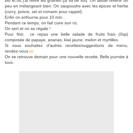
bio et où j'ai retiré les graines ça va de soi). On laisse revenir un
peu en mélangeant bien. On saupoudre avec les épices et herbe
(curry, poivre, sel et romarin pour rappel).
Enfin on enfourne pour 10 min...
Pendant ce temps, on fait cuire son riz.
On sert et on se régale !
Pour finir, ce repas une belle salade de fruits frais (0sp)
composée de papaye, ananas, kiwi jaune, melon et myrtilles.
Si vous souhaitez d'autres recettes/suggestions de menu,
rendez-vous
ici
On se retrouve demain pour une nouvelle recette. Belle journée à
tous.